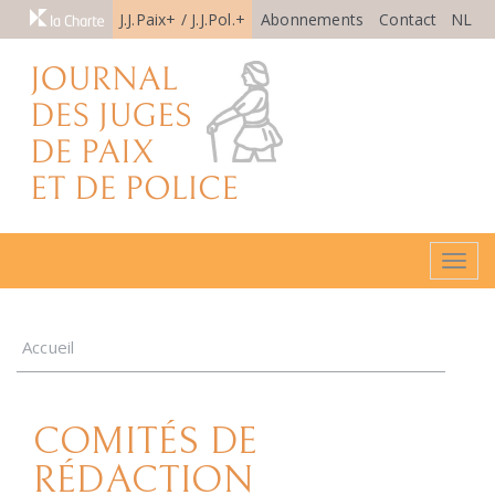
J.J.Paix+ / J.J.Pol.+
Abonnements
Contact
NL
Togg
navig
Accueil
COMITÉS DE
RÉDACTION